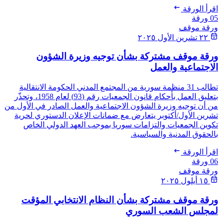
اقرأ الورقة
05
ورقة
ورقة موقف
٢٢ تشرين الأول ٢٠٢٥
ورقة موقف مشتركة بشأن توجيه وزيرة الشؤون
الاجتماعية والعمل
تطالب 31 منظمة سورية من المجتمع المدني الحكومة الانتقالية
بتعليق العمل بأحكام قانون الجمعيات رقم (93) لعام 1958، وتحذّر
من أن توجيه وزيرة الشؤون الاجتماعية والعمل الصادر في الأول من
تشرين الأول/أكتوبر يتعارض مع ضمانات الإعلان الدستوري لحرية
تكوين الجمعيات والتزامات سوريا بموجب العهد الدولي الخاص
بالحقوق المدنية والسياسية.
اقرأ الورقة
06
ورقة
ورقة موقف
١٥ أيلول ٢٠٢٥
ورقة موقف مشتركة بشأن النظام الانتخابي المؤقت
لمجلس الشعب السوري