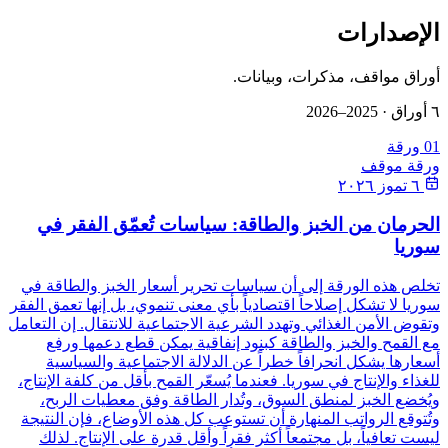
الإصدارات
أوراق مواقف، مذكرات، وبيانات.
٦
أوراق
·
2025–2026
01
ورقة
ورقة موقف
٦ تموز ٢٠٢٦
الحرمان من الخبز والطاقة: سياسات تُعمّق الفقر في
سوريا
تخلص هذه الورقة إلى أن سياسات تحرير أسعار الخبز والطاقة في
سوريا لا تشكل إصلاحاً اقتصادياً بأي معنى تنموي، بل إنها تعمق الفقر
وتقوض الأمن الغذائي وتهدد الشرعية الاجتماعية للانتقال. إن التعامل
مع القمح والخبز والطاقة كبنود إنفاقية يمكن قطع دعمها ورفع
أسعارها يشكل انحرافاً خطراً عن الدلالة الاجتماعية والسياسية
للغذاء والإنتاج في سوريا. فعندما يُسعّر القمح بأقل من كلفة الإنتاج،
ويُخضع الخبز لمنطق السوق، وتُدار الطاقة وفق معطيات الربح،
وتُتوقع الرواتب المنهارة أن تستوعب كل هذه الأوضاع، فإن النتيجة
ليست تعافياً، بل مجتمعاً أكثر فقراً وأقل قدرة على الإنتاج. لذلك