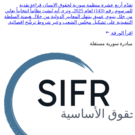
تقدّم أربع عشرة منظمة سورية لحقوق الإنسان قراءة نقدية
للمرسوم رقم (143) لعام 2025، وترى أنه يُنشئ نظاماً انتخابياً يعاني
من خلل بنيوي عميق ينتهك المعايير الدولية من خلال هيمنة السلطة
التنفيذية على تشكيل مجلس الشعب وعبر شروط ترشّح إقصائية.
اقرأ الورقة
مبادرة سورية مستقلة