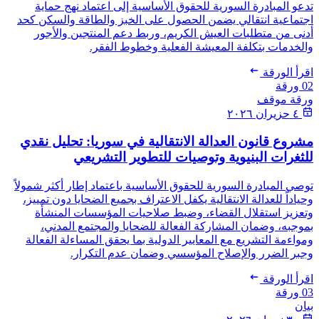
تدعو المبادرة السورية للحقوق الأساسية إلى اعتماد نهج حماية
اجتماعية انتقالي يضمن الحصول على الخبز والطاقة والسكن كحد
أدنى من متطلبات العيش الكريم، وربط دعم المنتجين والأجور
والخدمات بتكلفة المعيشة الفعلية وخطوط الفقر.
اقرأ الورقة
02
ورقة
ورقة موقف
٤ حزيران ٢٠٢٦
مشروع قانون العدالة الانتقالية في سوريا: تحليل نقدي
للثغرات البنيوية وتوصيات للتطوير التشريعي
توصي المبادرة السورية للحقوق الأساسية باعتماد إطار أكثر شمولاً
وحياداً للعدالة الانتقالية يكفل الاعتراف بجميع الضحايا دون تمييز،
وتعزيز استقلال القضاء، وضبط صلاحيات المؤسسات المنشأة
بموجبه، وضمان المشاركة الفعالة للضحايا والمجتمع المدني،
ومواءمة التشريع مع المعايير الدولية بما يحقق المساءلة الفعالة
وجبر الضرر والإصلاح المؤسسي وضمان عدم التكرار.
اقرأ الورقة
03
ورقة
بيان