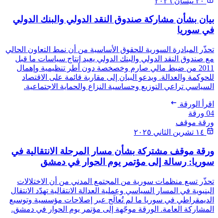
٣٠ نيسان ٢٠٢٦
بيان بشأن مشاركة صندوق النقد الدولي والبنك الدولي
في سوريا
تحذّر المبادرة السورية للحقوق الأساسية من أن نمط التعاون الحالي
مع صندوق النقد الدولي والبنك الدولي يعيد إنتاج سياسات ما قبل
2011 من ضبط مالي صارم وخصخصة دون أطر تنظيمية وإهمال
للحوكمة والعدالة. ويدعو البيان إلى مقاربة قائمة على الاقتصاد
السياسي تراعي التوزيع وحساسية النزاع والحماية الاجتماعية.
اقرأ الورقة
04
ورقة
ورقة موقف
١٤ تشرين الثاني ٢٠٢٥
ورقة موقف مشتركة بشأن مسار المرحلة الانتقالية في
سوريا: رسالة إلى مؤتمر يوم الحوار في دمشق
تحذّر تسع منظمات سورية من المجتمع المدني من أن الاختلالات
البنيوية في المسار السياسي وعملية العدالة الانتقالية تهدّد الانتقال
الديمقراطي في سوريا ما لم تُعالَج عبر إصلاحات مؤسسية وتوسيع
المشاركة العامة. الورقة موجّهة إلى مؤتمر يوم الحوار في دمشق.