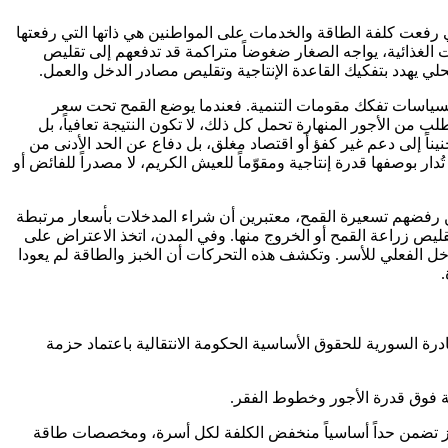
 رفعت كلفة الطاقة والخدمات على المواطنين هي ذاتها التي رفعتها
 الغذائية، يواجه الصغار ضغوضاً متراكمة قد تدفعهم إلى تقليص
محلي يهدد بتفكيك القاعدة الإنتاجية وتقليص مصادر الدخل والعمل.
بسياسات تفكك مقومات التنمية. فعندما يوضع القمح تحت سعر
ن الأجور المنهارة تحمل كل ذلك، لا تكون النتيجة تعافياً، بل
اً إلى دعم غير كفؤ أو اقتصاد مغلق، بل دفاع عن الحد الأدنى من
ُدار بوصفها قدرة إنتاجية ومقوّماً للعيش الكريم، لا مصدراً للفائض أو
ن رفضهم تسعيرة القمح، معتبرين أن شراء المدخلات بأسعار مرتبطة
قليص زراعة القمح أو الخروج منها. وفي المدن، اتخذ الاعتراض على
لدخل الفعلي للأسر. وتكشف هذه التحركات أن الخبز والطاقة لم يعودا
.
ادرة السورية للحقوق الأساسية الحكومة الانتقالية باعتماد حزمة
لغاز تضمن حداً أساسياً منخفض الكلفة لكل أسرة، ومخصصات طاقة