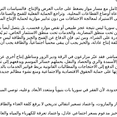
تكامل مع مسار مواز يضغط على جانب العرض والإنتاج. فالسياسات التي
اة أوضاع القطاعات المحلية، وتراجع الحماية الفعلية للقمح والصناعات
الاستيراد لمعالجة الاختناقات من دون تدابير موازية لحماية الإنتاج ال
ي سوريا ليس نتيجة عجز طبيعي أو نقص موارد فحسب، بل يتصل أيضاً 
حت منطق المضاربة، والخدمات تحت منطق الاستثمار الخاص، ثم يُطلب م
ة على الشراء. ومن ثم، فإن الدفاع عن القمح والخبز والطاقة ليس حنين
فة إنتاج عادلة، والخبز يجب أن يبقى محمياً اجتماعياً، والطاقة يجب أن ت
مباشر. فقد عبّر مزارعون في الرقة ودير الزور ومناطق إنتاج أخرى ع
 والأسمدة والري والحصاد والنقل، يحملهم خسائر الموسم ويدفعهم إلى ت
ن الدفع إلى الاحتجاجات والمطالبات القانونية بربط فواتير الخدمات با
درتها على حماية الحقوق الاقتصادية والاجتماعية ومنع نشوء مظالم جديدة
دة، لأن الفقر في سوريا بات بنيوياً ومتعدد الأبعاد. وعليه، توصي المب
ن خبز مدعوم بسعر اجتماعي عادل، واعتماد تعرفة للكهرباء والمياه وا