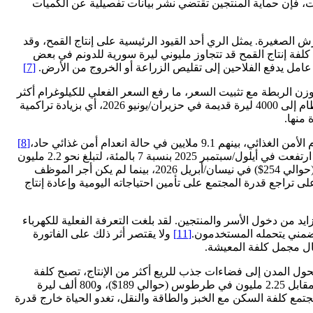
فإن حماية المنتجين تقتضي نشر بيانات تفصيلية عن الكميات
الصغيرة. يمثل الري أحد القيود الرئيسية على إنتاج القمح، وقد
كلفة إنتاج القمح قد تتجاوز مليوني ليرة سورية للدونم في بعض
لى عامل يدفع الفلاحين إلى تقليص الزراعة أو الخروج من الأرض.
[7]
 لصدمة موازية عبر الخبز. فقد ارتفع سعر ربطة الخبز بصورة حادة بعد كانون الأول/ديسمبر 2024، ثم خُفّض وزن الربطة مع تثبيت السعر، ما رفع السعر الفعلي للكيلوغرام أكثر
من مرة. وتشير بيانات المركز السوري لبحوث السياسات إلى أن سعر الكيلوغرام الواحد من الخبز ارتفع من 267 ليرة سورية قبل سقوط النظام إلى 4000 ليرة قديمة في حزيران/يونيو 2026، أي بزيادة تراكمية
[8]
فيما يظل الخبز مصدراً أساسياً للسعرات الحرارية لدى الأسر الفقيرة. وأظهرت نشرة برنامج الأغذية العالمي أن كلفة سلة الحد الأدنى للإنفاق ارتفعت في أيلول/سبتمبر 2025 بنسبة 7 بالمئة، لتبلغ نحو 2.2 مليون
وبلغ خط الفقر المدقع للأسرة 3.3 ملايين ليرة سورية (حوالي 254$) في نيسان/أبريل 2026، بينما لم يكن أجر الموظف
راجع قدرة المجتمع على تأمين احتياجاته اليومية وإعادة إنتاج
يد من دخول الأسر والمنتجين. لقد بلغت التعرفة الفعلية للكهرباء
[11]
ولا يقتصر أثر ذلك على الفاتورة
تطال مجمل كلفة المعيشة.
تتحول المدن إلى فضاءات جذب للريع أكثر من الإنتاج، تصبح كلفة
السكن نفسها آلية لإفقار الأسر. وقد بلغ متوسط الإيجار الشهري في دمشق في آذار/مارس 2026 نحو 8.16 ملايين ليرة سورية (حوالي 685$)، مقابل 2.25 مليون في طرطوس (حوالي 189$)، و800 ألف ليرة
تجتمع كلفة السكن مع الخبز والطاقة والنقل، تغدو الحياة خارج قدرة