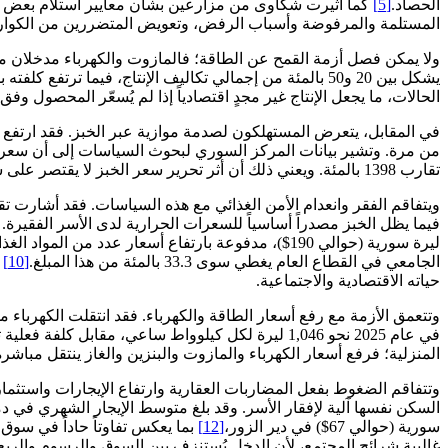
الحصاد.
[5]
كما أثيرت شكاوى من مزارعين بشأن معايير استلام بعض ا
المستلمة والمرفوضة وأسباب الرفض، وتعويض المتضررين من الكوار
ولا يمكن فصل أزمة القمح عن الطاقة؛ فالمازوت والكهرباء مدخلان مبا
يشكل بين 20 و50 بالمئة من إجمالي تكاليف الإنتاج، فيما ترتفع كلفته بشدة في المناطق التي تعتمد على الضخ العميق أو المولدات.
الحالات، ما يجعل الإنتاج غير مجدٍ اقتصادياً إذا لم يُسعّر المحصول و
تقارب 1398 بالمئة. ويعني ذلك أن أثر تحرير سعر الخبز لا يقتصر على سعره، بل ينقل جزءاً متزايداً من كلفة الأزمة إلى الأسر، ولا سيما الفقيرة منها.
ويتفاقم الفقر وانعدام الأمن الغذائي مع هذه السياسات. فقد أشارت تقديرات أممية إلى أن نحو 14.6 مليون شخص في سوريا يعانون من انعدام الأمن الغذا
ليرة سورية (حوالي 190$)، مدفوعة بارتفاع أسعار عدد من المواد الغذائية الأساسية.
الجامعي في القطاع العام يغطي سوى 33.3 بالمئة من هذا المبلغ.
[10]
و
حياته الاقتصادية والاجتماعية.
وتتعمق الأزمة مع رفع أسعار الطاقة والكهرباء. فقد انتقلت الكهرباء 
في عام 2025 نحو 1,046 ليرة لكل كيلوواط ساعي، مقابل كلفة فعلية تقديرية بنحو 569 ليرة، بما يشير إلى تحوّل الدعم المحاسبي إلى فائض ضمني يتحمله المستخدمون.
المنزلية؛ فرفع أسعار الكهرباء والمازوت والبنزين والغاز ينتقل مباشرة
وتتفاقم الضغوط بفعل المضاربات العقارية وارتفاع الإيجارات واستثمار
سورية (حوالي 67$) في دير الزور،
[12]
بما يعكس تفاوتاً حاداً في سوق 
غالبية شرائح المجتمع، لأن الدخل يُستنزف بين السوق والرسوم والريع