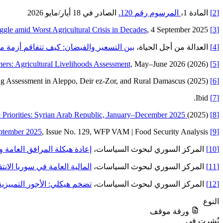
[2]
المادة 1،
المرسوم
رقم
120.
الصادر في 18 أيار/مايو 2026
gle amid Worst Agricultural Crisis in Decades
, 4 September 2025
Food and Agriculture Organization of the United Nations (FAO),
[3]
[4]
العدالة من أجل الحياة،
بين
التسعير
والفيضان
:
كيف
تتفاقم
أزمة
مز
ers: Agricultural Livelihoods Assessment,
May–June 2026 (2026)
Oxfam International,
[5]
Oxfam International, From Grain to Table: A Wheat and Bread Scoping Assessment in Aleppo, Deir ez-Zor, and Rural Damascus (2025)
[6]
Ibid.
[7]
 Priorities: Syrian Arab Republic, January–December 2025
(2025)
United Nations Office for the Coordination of Humanitarian Affairs (OCHA),
[8]
eptember 2025
, Issue No. 129, WFP VAM | Food Security Analysis.
World Food Programme (WFP),
[9]
[10]
المركز السوري لبحوث السياسات،
إعادة
هيكلة
المرافق
العامة
و
[11]
المركز السوري لبحوث السياسات،
المالية
العامة
في
سوريا
الانت
[12]
المركز السوري لبحوث السياسات،
تضخم
هيكلي
:
الأجور
التمييزية
النوع
ورقة موقف
نُشرت في