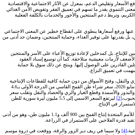
 الأسعار وتقليص الدعم، بمعزل عن الآثار الاجتماعية والاقتصادية
بالمعنى التنموي بقدر ما تسهم في تعميق الفقر وتقويض الأمن الغذائي
كريم، وتربط دعم المنتجين والأجور والخدمات بالكلفة الفعلية
عم عنها ورفع أسعارها ينطوي على انقطاع خطير عن المعنى الاجتماعي
 بل بقدرتها على توفير الغذاء، وحماية المنتجين، وضمان حد أدنى من
للإنتاج، بل كمدخلين لإعادة توزيع الأعباء على الأسر والمنتجين
 الأضعف لأزمات معيشية متلاحقة. كما أن توسيع إسناد العقود
ن القادرين على الوصول إليها. وينتج عن ذلك سوق بلا حماية
سهمت في تعميق النزاع.
 والنقل، وفتح الأسواق من دون حماية كافية للقطاعات الإنتاجية
المحلية، وتحديد سعر شراء المحصول من دون ربط واضح بالكلفة الواقعية للإنتاج. فقد حدد قرار وزارة الاقتصاد والصناعة، الصادر في 16 أيار/مايو 2026، سعر شراء طن القمح القاسي من الدرجة الأولى بـ4.6
والبذور والأسمدة وقطع الغيار والري والحصاد والنقل وتقلب سعر
[2]
ليرتفع السعر الاسمي إلى 5.5 مليون ليرة سورية للطن
وتأتي هذه التطورات في سياق زراعي شديد الهشاشة. فقد شهدت البلاد موجة جفاف حادة في موسم 2025، وقدّرت منظمة الأغذية والزراعة للأمم المتحدة إنتاج القمح بين 900 ألف و1.1 مليون طن، وهو من أدنى
د قدرة الفلاحين على الاستمرار في الزراعة.
[4]
ولا سيما في ريف دير الزور والرقة، ووقعت في ذروة موسم