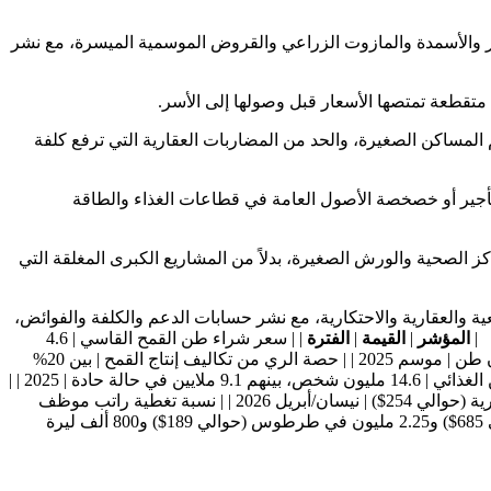
بذار والأسمدة والمازوت الزراعي والقروض الموسمية الميسرة، مع نشر
 المساكن الصغيرة، والحد من المضاربات العقارية التي ترفع كلفة
تأجير أو خصخصة الأصول العامة في قطاعات الغذاء والطاقة
كز الصحية والورش الصغيرة، بدلاً من المشاريع الكبرى المغلقة التي
ة والعقارية والاحتكارية، مع نشر حسابات الدعم والكلفة والفوائض،
|
المؤشر
|
القيمة
|
الفترة
| | سعر شراء طن القمح القاسي | 4.6
مليون ليرة سورية (تعادل حوالي 337$)، و5.5 مليون بعد المكافأة (حوالي 403$) | أيار/مايو 2026 | | إنتاج القمح المقدر | بين 900 ألف و1.1 مليون طن | موسم 2025 | | حصة الري من تكاليف إنتاج القمح | بين 20%
و50% | 2025 | | سعر كيلوغرام الخبز | ارتفع من 267 إلى 4,000 ليرة سورية | حتى حزيران/يونيو 2026 | | الأشخاص الذين يعانون من انعدام الأمن الغذائي | 14.6 مليون شخص، بينهم 9.1 ملايين في حالة حادة | 2025 | |
كلفة سلة الحد الأدنى للإنفاق | نحو 2.2 مليون ليرة سورية (حوالي 190$) | أيلول/سبتمبر 2025 | | خط الفقر المدقع للأسرة | 3.3 ملايين ليرة سورية (حوالي 254$) | نيسان/أبريل 2026 | | نسبة تغطية راتب موظف
حكومي من حملة الشهادة الجامعية لخط الفقر المدقع | 33.3% | نيسان/أبريل 2026 | | متوسط الإيجار الشهري | 8.16 ملايين في دمشق (حوالي 685$) و2.25 مليون في طرطوس (حوالي 189$) و800 ألف ليرة