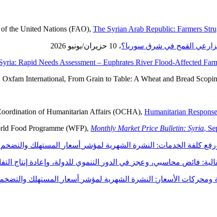
The Syrian Arab Republic: Farmers Strug
ارعي
القمح
في
شرق
سوريا
؟
، 10 حزيران/يونيو 2026
Syria: Rapid Needs Assessment – Euphrates River Flood-Affected Farm
Humanitarian Response
Monthly Market Price Bulletin: Syria
, S
رفع
كلفة
الخدمات
:
النشرة
الشهرية
لمؤشر
أسعار
المستهلك
والتضخم
قالية
:
فائض
محاسبي
،
وعجز
في
الدور
التنموي
للدولة
،
وإعادة
إنتاج
التف
ومحركات
الأسعار
:
النشرة
الشهرية
لمؤشر
أسعار
المستهلك
والتضخم