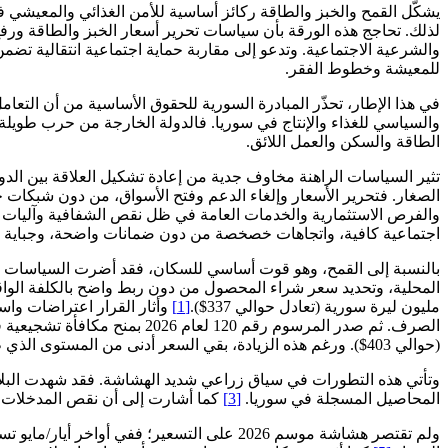
يشكّل القمح والخبز والطاقة ركائز أساسية للأمن الغذائي والمعيشي في
لذلك. تحاجج هذه الورقة بأن سياسات تحرير أسعار الخبز والطاقة ورفع كل
والشرعية الاجتماعية. وتدعو إلى مقاربة حماية اجتماعية انتقالية تض
للمعيشة وخطوط الفقر.
في هذا الإطار، تحذّر المبادرة السورية للحقوق الأساسية من أن الت
والسياسي للغذاء والإنتاج في سوريا. فالدولة الخارجة من حرب طويلة 
الطاقة والسكن والعمل اللائق.
تثير السياسات الراهنة مخاوف جدية من إعادة تشكيل العلاقة بين الدول
الصغار. فتحرير الأسعار وإلغاء الدعم وفتح الأسواق، من دون شبكات حما
والفرص الاستثمارية والخدمات العامة في ظل نقص الشفافية وآليات ال
اجتماعية كافية، واتجاهات خصخصة من دون ضمانات واضحة، وجباية لا ت
بالنسبة إلى القمح، وهو قوت أساسي للسكان، فقد أضرت السياسات الراه
مليون ليرة سورية (تعادل حوالي 337$).
[1]
وأثار القرار اعتراضات واس
الصرف. ثم صدر المرسوم رقم 120 لعام 2026 بمنح مكافأة تشجيعية قدرها 900 ألف ليرة سورية عن كل طن يُسلّم إلى المؤسسة السورية للحبوب،
(حوالي 403$). ورغم هذه الزيادة، بقي السعر أدنى من المستوى الذي طالب به كثير من المزارعين لتغطية التكاليف وتحقيق هامش معقول للاستمرار في الإنتاج.
المحاصيل المسجلة في سوريا.
[3]
كما أشارت إلى أن نقص المدخلات، و
ولم تقتصر هشاشة موسم 2026 على التسعير؛ ففي أواخر أيار/مايو تسببت فيضانات نهر الفرات بأضرار واسعة في الأراضي والمحاصيل الزراعية،