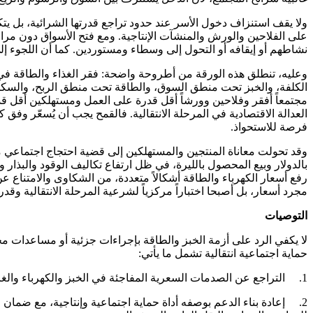
ولا يقف استنزاف دخول الأسر عند حدود تراجع قدرتها الشرائية، بل ي
على الفلاحين والورش والمنشآت الإنتاجية. ومع فتح الأسواق دون مراع
نشاطهم أو إيقافه أو التحول إلى وسطاء ومستوردين. كما أن اللجوء إلى 
وعليه، تنطلق هذه الورقة من أطروحة واضحة: فقر الغذاء والطاقة ف
الكلفة، والخبز تحت منطق السوق، والطاقة تحت منطق الربح، والسكن ت
مجتمعاً أفقر وفلاحين وورشاً أقل قدرة على العمل ومستهلكين أقل قدر
العدالة الاقتصادية في المرحلة الانتقالية. فالقمح يجب أن يُسعّر وفق كل
فرصة للاستحواذ.
وقد تحولت معاناة المنتجين والمستهلكين إلى قضية احتجاج اجتماعي 
بالدولار وبيع المحصول بالليرة، في ظل ارتفاع تكاليف الوقود والبذار
رفع أسعار الكهرباء والطاقة أشكالاً متعددة، من الشكاوى والامتناع ع
مجرد أسعار، بل أصبحا اختباراً مركزياً لشرعية المرحلة الانتقالية وق
التوصيات
لا يكفي الرد على أزمة الخبز والطاقة بإجراءات جزئية أو مساعدات محدو
حماية اجتماعية انتقالية تشمل ما يأتي:
1. التراجع عن الصدمات السعرية المفاجئة في الخبز والكهرباء والغاز والمازوت، واعتماد تسعير انتقالي تدريجي لا يرفع كلفة الغذاء والطاقة فوق قدرة الأجور وخطوط الفقر.
2. إعادة بناء الدعم بوصفه أداة حماية اجتماعية وإنتاجية، مع ضما