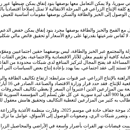
 سوريا، ولا يمكن التعامل معها بوصفها بنود إنفاق يمكن ضبطها عبر رفع
فة الإنتاج الزراعي في المرحلة الانتقالية لا تمثل إصلاحاً اقتصادياً 
من الوصول إلى الخبز والطاقة والسكن بوصفها مقومات أساسية للعيش ال
عامل مع القمح والخبز والطاقة بوصفها مجرد بنود إنفاق يمكن خفض الد
لا تُقاس شرعيتها بقدرتها على رفع الأسعار أو تحقيق فائض مالي شكلي،
ة والمجتمع عبر الخبز والطاقة، ليس بوصفهما حقين اجتماعيين ومقوّمين 
ية كافية أو تقييم معلن للآثار الاقتصادية والاجتماعية، يعرّض الفئات
مساءلة قد يفتح المجال لتركيز المنافع لدى شبكات محدودة من الفاعلي
ستند إلى عقد اجتماعي، بما يهدد بإعادة إنتاج بعض السياسات التي أ
نة بالإنتاج الزراعي عبر قنوات مترابطة: ارتفاع تكاليف الطاقة والري
عة بين المزارعين الذين اعتبروا أن السعر لا يغطي تكاليف المحروقات 
تضرر شبكات الري، وصعوبات الوصول إلى الأسواق، عوامل ما تزال تقي