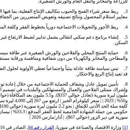
للزراعة والمخابز والنقل العام والورش الصغيرة.
3. ربط سعر شراء القمح والحبوب بتكاليف الإنتاج الفعلية، بما فيها
معايير استلام المحصول ونتائج تصنيفه وتعويض المتضررين من الجفاف
4. ربط الأجور والتحويلات الاجتماعية دورياً بخطوط الفقر وكلفة المعيشة، بما يشمل الغذاء والسكن والطاقة والنقل، بدلاً من زيادات اسمية متقطعة تمتصها الأسعار قبل وصولها إلى الأسر.
5. إنشاء برنامج دعم سكني انتقالي يشمل تدابير لضبط الارتفاع غير 
السكن.
6. حماية المنتج المحلي والفلاحين والورش الصغيرة عبر طاقة ميسر
والمطاحن والمخابز والكهرباء من دون شفافية ومنافسة ورقابة مستقل
7. تبني سياسة طاقة عادلة بيئياً واجتماعياً تعطي الأولوية لحلول ا
قد تعيد إنتاج الريع والاحتكار.
8. تأمين تمويل عادل وشفاف للحماية الاجتماعية من خلال إعادة توج
وإشراك ممثلي الفلاحين والعمال والمستهلكين والبلديات في تصميم ا
سورية في دير الزور (حوالي 67$). | آذار/مارس 2026 |
[1]
وزارة الاقتصاد والصناعة في سوريا،
القرار
رقم
94
، الصادر في 16 أيار/مايو 2026