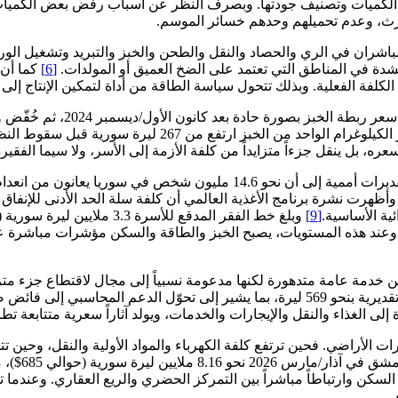
لكميات وتصنيف جودتها. وبصرف النظر عن أسباب رفض بعض الكميات، 
ث، وعدم تحميلهم وحدهم خسائر الموسم.
شران في الري والحصاد والنقل والطحن والخبز والتبريد وتشغيل الورش 
[6]
كما أن 
فق الكلفة الفعلية. وبذلك تتحول سياسة الطاقة من أداة لتمكين الإنتاج إ
في المقابل، يتعرض المستهلكون
ئي، بينهم 9.1 ملايين في حالة انعدام أمن غذائي حاد،
[9]
عند هذه المستويات، يصبح الخبز والطاقة والسكن مؤشرات مباشرة على ت
من خدمة عامة متدهورة لكنها مدعومة نسبياً إلى مجال لاقتطاع جزء متزا
 إلى الغذاء والنقل والإيجارات والخدمات، ويولد آثاراً سعرية متتابعة 
ات الأراضي. فحين ترتفع كلفة الكهرباء والمواد الأولية والنقل، وحين 
السكن وارتباطاً مباشراً بين التمركز الحضري والريع العقاري. وعندما 
.